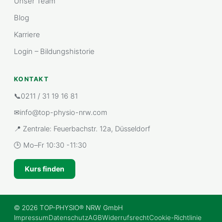
Unser Team
Blog
Karriere
Login – Bildungshistorie
KONTAKT
📞
0211 / 31 19 16 81
✉
info@top-physio-nrw.com
📍 Zentrale: Feuerbachstr. 12a, Düsseldorf
🕒 Mo–Fr 10:30 -11:30
Kurs finden
©
2026
TOP-PHYSIO® NRW GmbH
Impressum
Datenschutz
AGB
Widerrufsrecht
Cookie-Richtlinie