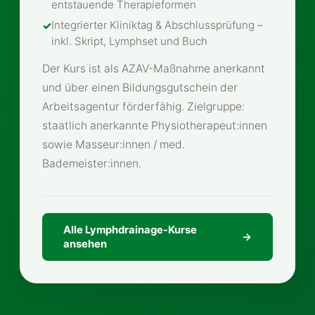
entstauende Therapieformen
Integrierter Kliniktag & Abschlussprüfung –
inkl. Skript, Lymphset und Buch
Der Kurs ist als AZAV-Maßnahme anerkannt
und über einen Bildungsgutschein der
Arbeitsagentur förderfähig. Zielgruppe:
staatlich anerkannte Physiotherapeut:innen
sowie Masseur:innen / med.
Bademeister:innen.
Alle Lymphdrainage-Kurse
ansehen