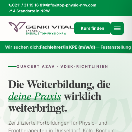
📞
0211 / 31 19 16 81
✉
info@top-physio-nrw.com
📍 4 Standorte in NRW
Kurs finden
EHEMALS
TOP-PHYSIO NRW
ich:
Fachlehrer/in KPE (m/w/d)
— Festanstellung oder Honorarbas
QUACERT AZAV · VDEK-RICHTLINIEN
Die Weiterbildung, die
wirklich
deine Praxis
weiterbringt.
Zertifizierte Fortbildungen für Physio- und
Ergotherapeuten in Düsseldorf, Köln, Bochum