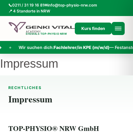
📞
0211 / 31 19 16 81
✉
info@top-physio-nrw.com
📍 4 Standorte in NRW
Kurs finden
EHEMALS
TOP-PHYSIO NRW
Wir suchen dich:
Fachlehrer/in KPE (m/w/d)
— Festanstell
◆
Impressum
RECHTLICHES
Impressum
TOP-PHYSIO® NRW GmbH