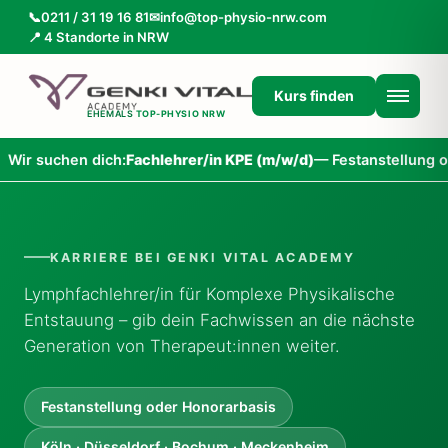
📞
0211 / 31 19 16 81
✉
info@top-physio-nrw.com
📍 4 Standorte in NRW
Kurs finden
EHEMALS
TOP-PHYSIO NRW
 suchen dich:
Fachlehrer/in KPE (m/w/d)
— Festanstellung oder 
KARRIERE BEI GENKI VITAL ACADEMY
Lymphfachlehrer/in für Komplexe Physikalische
Entstauung – gib dein Fachwissen an die nächste
Generation von Therapeut:innen weiter.
Festanstellung oder Honorarbasis
Köln · Düsseldorf · Bochum · Meckenheim