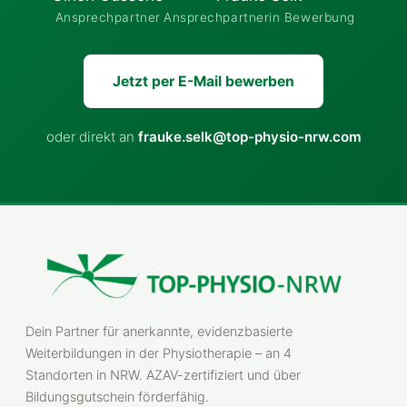
Ansprechpartner
Ansprechpartnerin Bewerbung
Jetzt per E-Mail bewerben
oder direkt an
frauke.selk@top-physio-nrw.com
Dein Partner für anerkannte, evidenzbasierte
Weiterbildungen in der Physiotherapie – an 4
Standorten in NRW. AZAV-zertifiziert und über
Bildungsgutschein förderfähig.