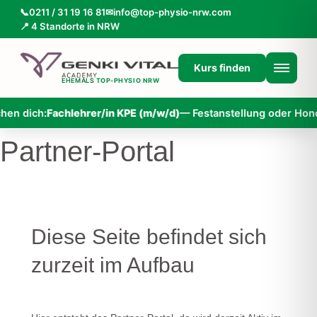
📞
0211 / 31 19 16 81
✉
info@top-physio-nrw.com
📍 4 Standorte in NRW
Kurs finden
EHEMALS
TOP-PHYSIO NRW
en dich:
Fachlehrer/in KPE (m/w/d)
— Festanstellung oder Honora
Partner-Portal
Diese Seite befindet sich
zurzeit im Aufbau